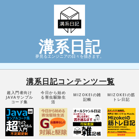
Skip
to
content
溝系日記
夢見るエンジニアの日々を描きます。
Primary
Navigation
溝系日記コンテンツ一覧
Menu
超入門者向け
今日から始め
MIZOKEIの雑
MIZOKEIの筋
JAVAサンプル
る害虫駆除生
記帳
トレ日記
コード集
活