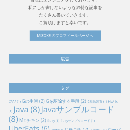
たくさん書いていきます。
ご覧頂けますと幸いです。
MIZOKEIのプロフィールページへ
広告
タグ
Gの生態
(2)
Gを駆除する手段
(2)
CPAP
(1)
G駆除装置
(1)
HbA1c
Java
(8)
Javaサンプルコード
(1)
(8)
Mr.チキン
(2)
Ruby
(1)
Rubyサンプルコード
(1)
UberEats
(6)
お昼ご飯
(2)
ウーバ
Unity
(1)
イヤホン
(1)
サンプルコード
(9)
ジム