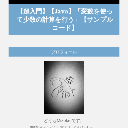
っ
【超入門】【Java】「変数を使っ
ル
て四則演算を行う」【サンプルコ
ード】
プロフィール
どうもMizokeiです。
普段はエンジニアをしております。
私にしか書けないような独特な記事を