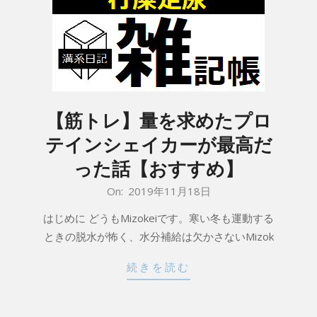
【筋トレ】量を求めたプロ
テインシェイカーが最高だ
った話【おすすめ】
2019-
On:
2019年11月18日
11-
はじめに どうもMizokeiです。寒い冬も運動する
18
ときの脱水が怖く、水分補給は欠かさないMizok
続きを読む