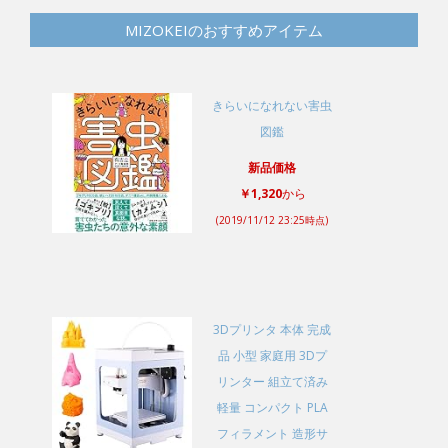
MIZOKEIのおすすめアイテム
きらいになれない害虫
図鑑
新品価格
￥1,320
から
(2019/11/12 23:25時点)
3Dプリンタ 本体 完成
品 小型 家庭用 3Dプ
リンター 組立て済み
軽量 コンパクト PLA
フィラメント 造形サ
イズ11×11×12.5cm