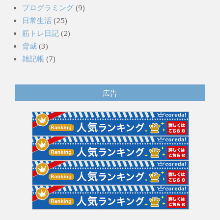
日常生活
(25)
筋トレ日記
(2)
脅威
(3)
雑記帳
(7)
広告